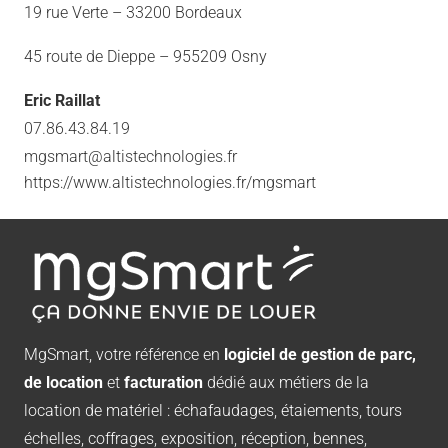
19 rue Verte – 33200 Bordeaux
45 route de Dieppe – 95520
9 Osny
Eric Raillat
07.86.43.84.19
mgsmart@altistechnologies.fr
https://www.altistechnologies.fr/mgsmart
MgSmart, votre référence en
logiciel de gestion de parc,
de location
et
facturation
dédié aux métiers de la
location de matériel : échafaudages, étaiements, tours
échelles, coffrages, exposition, réception, bennes,