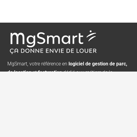
MgSmart, votre référence en
logiciel de gestion de parc,
de location
et
facturation
dédié aux métiers de la
location de matériel : échafaudages, étaiements, tours
échelles, coffrages, exposition, réception, bennes,
sanitaires mobiles.
Demander une démonstration gratuite